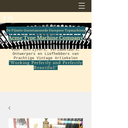
De Fijnste Gerestaureerde Europese Typmachines
Acme Type Machine Company
Voor Schrijvers, Verzamelaars,
Ontwerpers en Liefhebbers van
Prachtige Vintage Artiekelen
"Working Perfectly and Perfectly
Beautiful!"