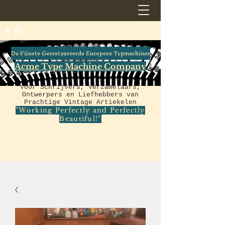
De Fijnste Gerestaureerde Europese Typmachines
Acme Type Machine Company
Voor Schrijvers, Verzamelaars,
Ontwerpers en Liefhebbers van
Prachtige Vintage Artiekelen
"Working Perfectly and Perfectly
Beautiful!"