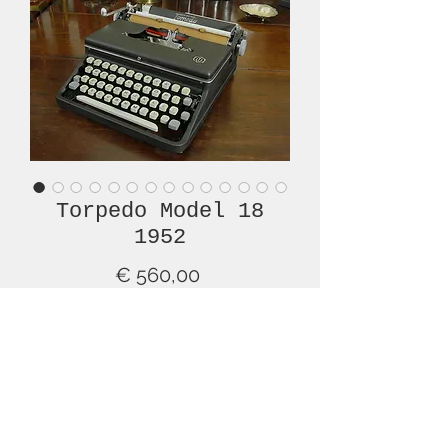
Torpedo Model 18
1952
Prijs
€ 560,00
Niet op voorraad
This is an extraordinary TORPEDO
typewriter, an early Model 18, from
the post-World War 2 period (1952)