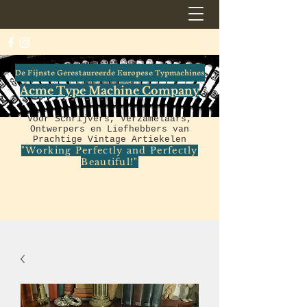
De Fijnste Gerestaureerde Europese Typmachines
Acme Type Machine Company
Voor Schrijvers, Verzamelaars,
Ontwerpers en Liefhebbers van
Prachtige Vintage Artiekelen
"Working Perfectly and Perfectly
Beautiful!"