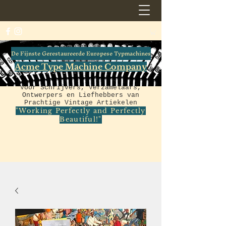
De Fijnste Gerestaureerde Europese Typmachines
Acme Type Machine Company
Voor Schrijvers, Verzamelaars,
Ontwerpers en Liefhebbers van
Prachtige Vintage Artiekelen
"Working Perfectly and Perfectly
Beautiful!"