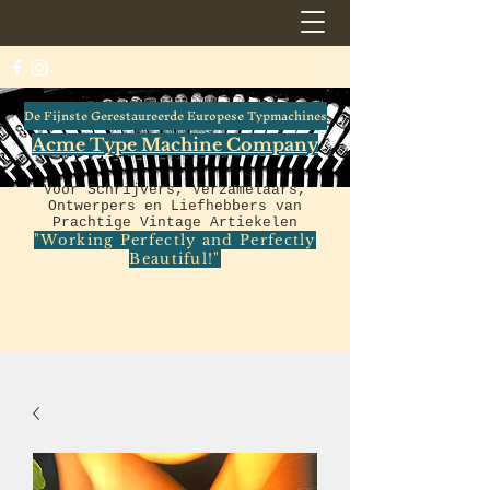
De Fijnste Gerestaureerde Europese Typmachines
Acme Type Machine Company
Voor Schrijvers, Verzamelaars,
Ontwerpers en Liefhebbers van
Prachtige Vintage Artiekelen
"Working Perfectly and Perfectly
Beautiful!"