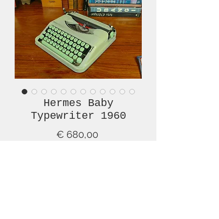
Hermes Baby
Typewriter 1960
Prijs
€ 680,00
Niet op voorraad
Hermes is one of the most renowned
brands and models of typewriter ever
made, and this is a nice example of