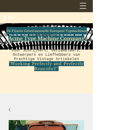
De Fijnste Gerestaureerde Europese Typmachines
Acme Type Machine Company
Voor Schrijvers, Verzamelaars,
Ontwerpers en Liefhebbers van
Prachtige Vintage Artiekelen
"Working Perfectly and Perfectly
Beautiful!"