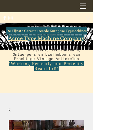
De Fijnste Gerestaureerde Europese Typmachines
Acme Type Machine Company
Voor Schrijvers, Verzamelaars,
Ontwerpers en Liefhebbers van
Prachtige Vintage Artiekelen
"Working Perfectly and Perfectly
Beautiful!"