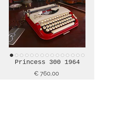
Princess 300 1964
Prijs
€ 760,00
Niet op voorraad
Just in time for St. Valentine's Day, we
are pleased to offer this lovely, red
and cream, Princess 300, from 1964,
in superb overall condition. It is an