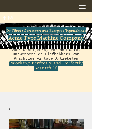
De Fijnste Gerestaureerde Europese Typmachines
Acme Type Machine Company
Voor Schrijvers, Verzamelaars,
Ontwerpers en Liefhebbers van
Prachtige Vintage Artiekelen
"Working Perfectly and Perfectly
Beautiful!"