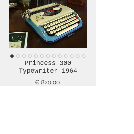
Princess 300
Typewriter 1964
Prijs
€ 820,00
Niet op voorraad
This lovely, blue and cream, Princess
300, from 1964, is in superb overall
condition. It is has been