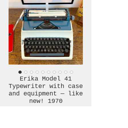
Erika Model 41
Typewriter with case
and equipment — like
new! 1970
Prijs
€ 220,00