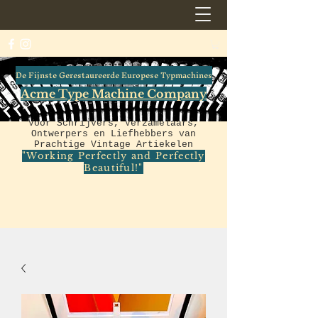
De Fijnste Gerestaureerde Europese Typmachines
Acme Type Machine Company
Voor Schrijvers, Verzamelaars,
Ontwerpers en Liefhebbers van
Prachtige Vintage Artiekelen
"Working Perfectly and Perfectly
Beautiful!"