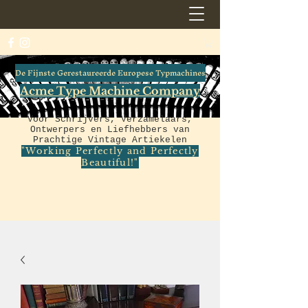
De Fijnste Gerestaureerde Europese Typmachines
Acme Type Machine Company
Voor Schrijvers, Verzamelaars,
Ontwerpers en Liefhebbers van
Prachtige Vintage Artiekelen
"Working Perfectly and Perfectly
Beautiful!"