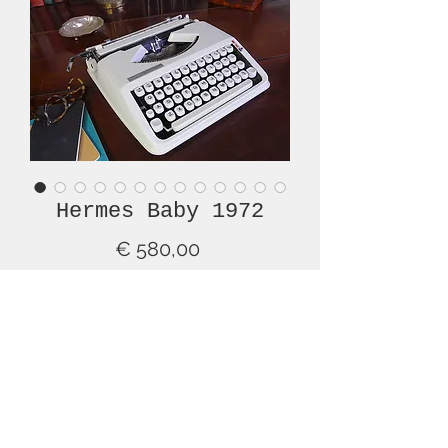
Hermes Baby 1972
Prijs
€ 580,00
Niet op voorraad
This is a beautiful HERMES Baby, one
of the most renowned brands and
models of typewriter ever made. And
this particular Baby is a rare, all-white