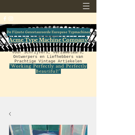
De Fijnste Gerestaureerde Europese Typmachines
Acme Type Machine Company
Voor Schrijvers, Verzamelaars,
Ontwerpers en Liefhebbers van
Prachtige Vintage Artiekelen
"Working Perfectly and Perfectly
Beautiful!"