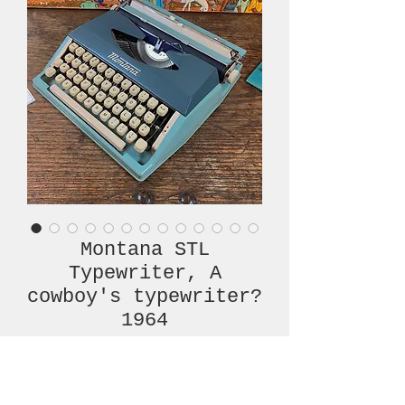
Montana STL
Typewriter, A
cowboy's typewriter?
1964
Prijs
€ 360,00