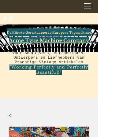
De Fijnste Gerestaureerde Europese Typmachines
Acme Type Machine Company
Voor Schrijvers, Verzamelaars,
Ontwerpers en Liefhebbers van
Prachtige Vintage Artiekelen
"Working Perfectly and Perfectly
Beautiful!"