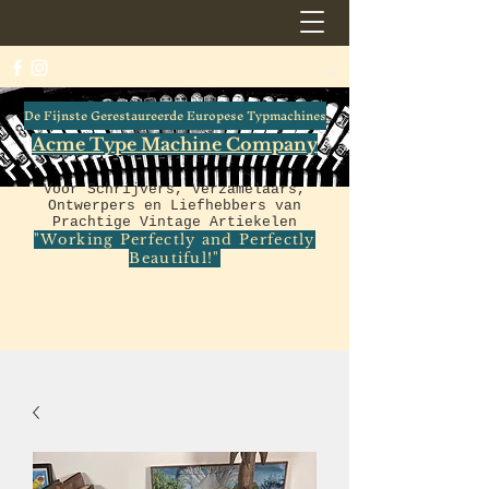
De Fijnste Gerestaureerde Europese Typmachines
Acme Type Machine Company
Voor Schrijvers, Verzamelaars,
Ontwerpers en Liefhebbers van
Prachtige Vintage Artiekelen
"Working Perfectly and Perfectly
Beautiful!"