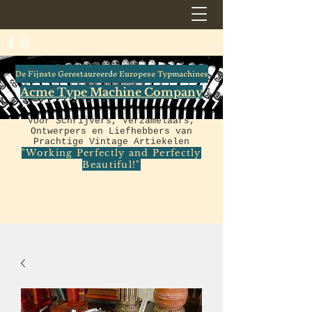
De Fijnste Gerestaureerde Europese Typmachines
Acme Type Machine Company
Voor Schrijvers, Verzamelaars,
Ontwerpers en Liefhebbers van
Prachtige Vintage Artiekelen
"Working Perfectly and Perfectly
Beautiful!"