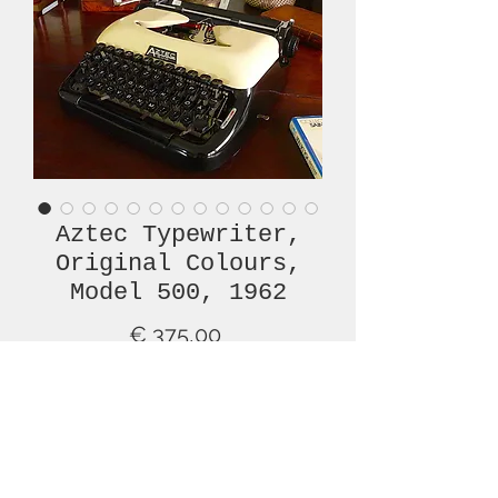
Aztec Typewriter,
Original Colours,
Model 500, 1962
Prijs
€ 375,00
Niet op voorraad
A wonderful example of the AZTEC
500 typewriter in original colours of