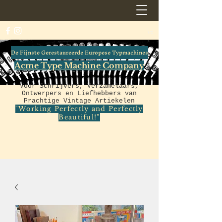
De Fijnste Gerestaureerde Europese Typmachines
Acme Type Machine Company
Voor Schrijvers, Verzamelaars,
Ontwerpers en Liefhebbers van
Prachtige Vintage Artiekelen
"Working Perfectly and Perfectly
Beautiful!"