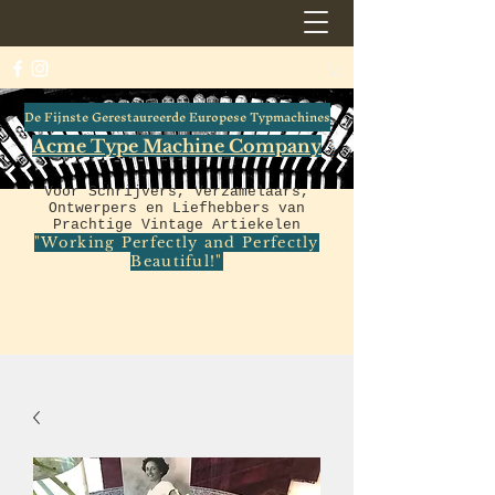
De Fijnste Gerestaureerde Europese Typmachines
Acme Type Machine Company
Voor Schrijvers, Verzamelaars,
Ontwerpers en Liefhebbers van
Prachtige Vintage Artiekelen
"Working Perfectly and Perfectly
Beautiful!"