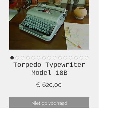
Torpedo Typewriter
Model 18B
Prijs
€ 620,00
Niet op voorraad
This is a superb example of a mid-
century Torpedo, Model 18B,
typewriter. It is a solid work-horse, is