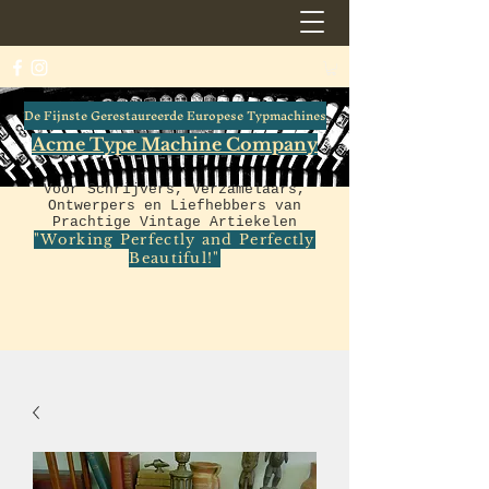
De Fijnste Gerestaureerde Europese Typmachines
Acme Type Machine Company
Voor Schrijvers, Verzamelaars,
Ontwerpers en Liefhebbers van
Prachtige Vintage Artiekelen
"Working Perfectly and Perfectly
Beautiful!"